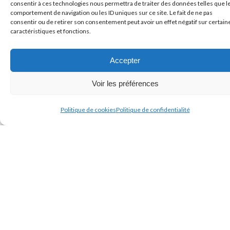
consentir à ces technologies nous permettra de traiter des données telles que l
comprendre les véritables enjeux de
comportement de navigation ou les ID uniques sur ce site. Le fait de ne pas
consentir ou de retirer son consentement peut avoir un effet négatif sur certain
coopération, de transmission et d’organisation
caractéristiques et fonctions.
du travail.
Accepter
Animée par Jean-Luc Merceron, enseignant-
Voir les préférences
chercheur à l’Université catholique de l’Ouest
et spécialiste du management
Politique de cookies
Politique de confidentialité
intergénérationnel, cette formation donnera
des clés pour rendre celui-ci plus efficace en :
dépassant les clichés relatifs aux âges ;
comprenant précisément ce que signifie la
notion de génération au travail ;
identifiant les spécificités du rapport au